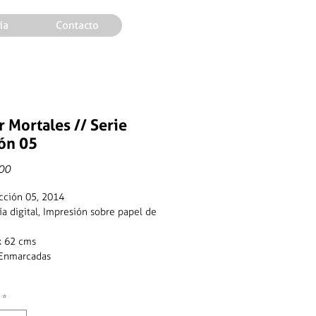
ía
Contacto
r Mortales // Serie
ón 05
Precio
00
ección 05, 2014
ía digital, Impresión sobre papel de
x 62 cms
 Enmarcadas
*