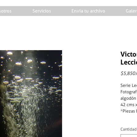
otros
Servicios
Envía tu archivo
Galer
Victo
Lecci
$5,850.
Serie L
Fotograf
algodón
42 cms 
*Piezas
Cantidad