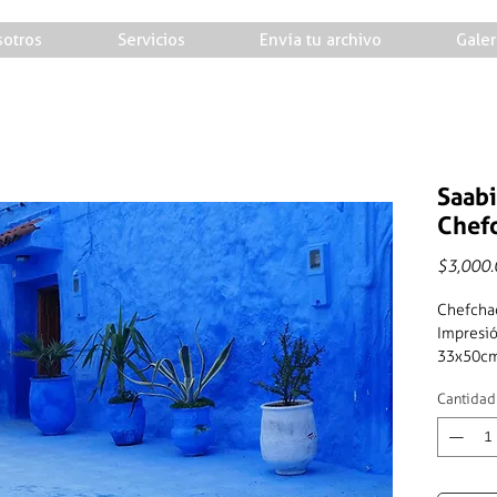
otros
Servicios
Envía tu archivo
Galer
Saabi
Chef
$3,000.
Chefcha
Impresió
33x50c
Cantidad