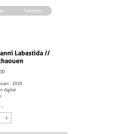
ía
Contacto
anni Labastida //
chaouen
Precio
00
ouen , 2019
n digital
m
*