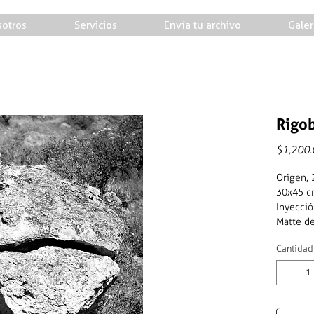
otros
Servicios
Envía tu archivo
Galer
Rigob
$1,200.
Origen,
30x45 
Inyecció
Matte d
Cantidad