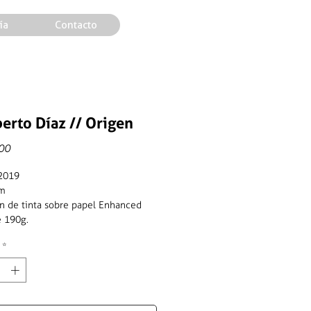
ía
Contacto
erto Díaz // Origen
Precio
00
 2019
cm
n de tinta sobre papel Enhanced
e 190g.
*