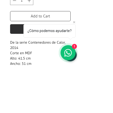
Add to Cart
Realizar compra
¿Cómo podemos ayudarte?
De la serie Contenedores de Calor,
1
2014
Corte en MDF
Alto: 41.5 cm
Ancho: 51 cm
Profundidad: 3 cm
Semblanza
Blanca González (México, D.F.,
1981). Estudió la licenciatura en
Artes Plásticas en la Escuela
@cordoba_lab
Nacional de Pintura, Escultura y