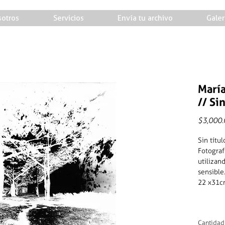
otros
Servicios
Envía tu archivo
Galer
María
// Sin
$3,000.
Sin títu
Fotograf
utilizan
sensible
22 x31
Cantidad