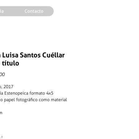
ía
Contacto
 Luisa Santos Cuéllar
 título
Precio
00
lo, 2017
ía Estenopeica formato 4x5
do papel fotográfico como material
.
cm
*