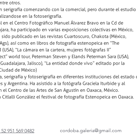
ntre otros.
 serigrafía comenzando con la comercial, pero durante el estudio
ializandose en la fotoserigrafía.
 en el Centro Fotográfico Manuel Álvarez Bravo en la Cd de
ara, ha participado en varias exposiciones colectivas en México,
 sido publicado en las revistas Cuartoscuro, Chakota (México,
 Ags), así como en libros de fotografía estenopeica en “The
(USA), “La cámara en la cartera, mujeres fotógrafas II”
ect” world tour, Peterman Steven y Elands Peterman Sara (USA),
 (Guadalajara, Jalisco), “La entidad donde vivo” editado por la
(Ciudad de México)
a, serigrafía y fotoserigrafía en diferentes instituciones del estado
 y Argentina. Ha asistido a la fotógrafa Graciela Iturbide y al
 en el Centro de las Artes de San Agustín en Oaxaca, México.
Citlalli González el festival de fotografía Estenopeica en Oaxaca.
cordoba.galeria@gmail.com
 52 951 569 0482