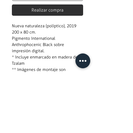
Realizar compra
Nueva naturaleza (políptico), 2019
200 x 80 cm.
Pigmento International
Anthrophocenic Black sobre
impresión digital.
* Incluye enmarcado en madera de
Tzalam
** Imágenes de montaje son
ilustrativas
Semblanza
Julio Barrita
Formación
2016 - 2018 MaPA, Maestría en
@cordoba_lab
producción artística en la
Universidad Autonoma del Estado
+ 52 951 569 0482