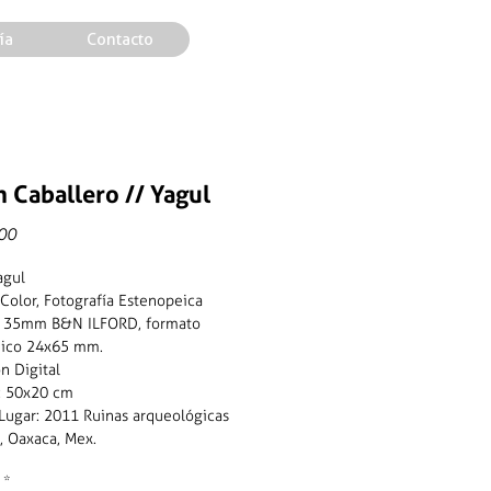
ía
Contacto
 Caballero // Yagul
Precio
00
agul
 Color, Fotografía Estenopeica
a: 35mm B&N ILFORD, formato
ico 24x65 mm.
n Digital
: 50x20 cm
Lugar: 2011 Ruinas arqueológicas
, Oaxaca, Mex.
*