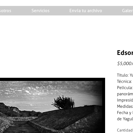
otros
Servicios
Envía tu archivo
Galer
Edson
$5,000.
Título: Y
Técnica:
Películ
panorám
Impresió
Medidas
Fecha y 
de Yagul
Cantidad