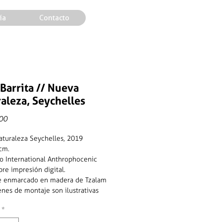
ía
Contacto
 Barrita // Nueva
aleza, Seychelles
Precio
00
turaleza Seychelles, 2019
cm.
o International Anthrophocenic
bre impresión digital.
ye enmarcado en madera de Tzalam
nes de montaje son ilustrativas
*