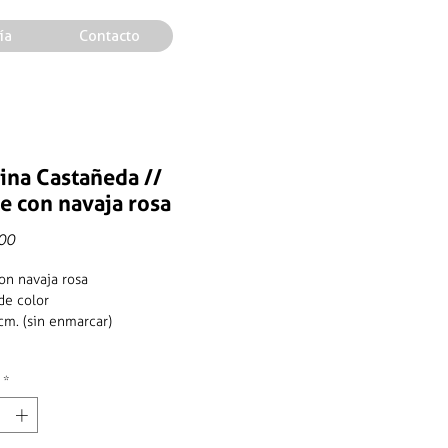
ía
Contacto
ina Castañeda //
e con navaja rosa
Precio
00
on navaja rosa
de color
cm. (sin enmarcar)
*