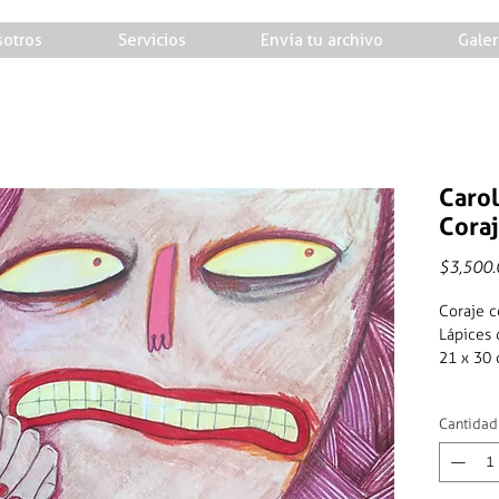
otros
Servicios
Envía tu archivo
Galer
Carol
Coraj
$3,500.
Coraje c
Lápices 
21 x 30 
Cantidad