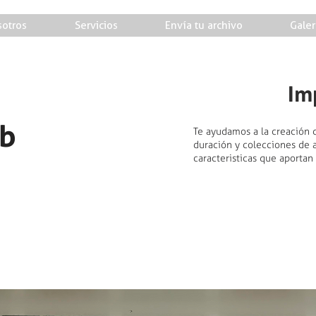
otros
Servicios
Envía tu archivo
Galer
Im
ab
Te ayudamos a la creación 
duración y colecciones de a
caracteristicas que aportan 