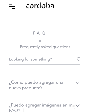
FAQ
Frequently asked questions
¿Cómo puedo agregar una
nueva pregunta?
Para agregar una pregunta nueva,
dirígete a la configuración de la
¿Puedo agregar imágenes en mi
FAQ?
aplicación y pulsa el botón